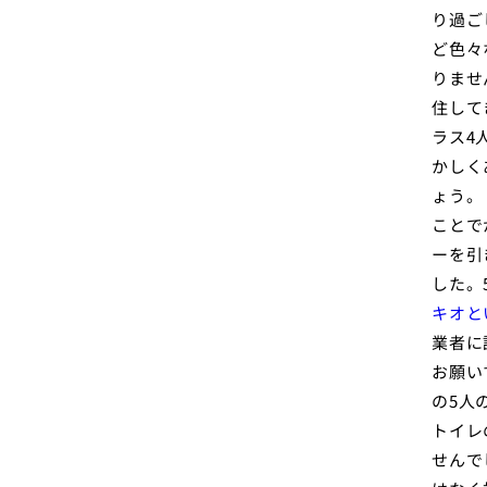
り過ご
ど色々
りませ
住して
ラス4
かしく
ょう。
ことで
ーを引
した。
キオと
業者に
お願い
の5人
トイレ
せんで