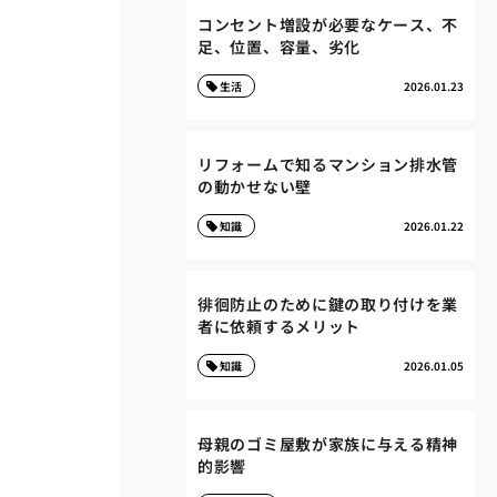
コンセント増設が必要なケース、不
足、位置、容量、劣化
生活
2026.01.23
リフォームで知るマンション排水管
の動かせない壁
知識
2026.01.22
徘徊防止のために鍵の取り付けを業
者に依頼するメリット
知識
2026.01.05
母親のゴミ屋敷が家族に与える精神
的影響