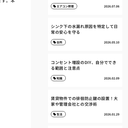
ます。本
エアコン修理
2026.07.06
シンク下の水漏れ原因を特定して日
常の安心を守る
台所
2026.05.10
コンセント増設のDIY、自分ででき
る範囲と注意点
知識
2026.02.09
賃貸物件での徘徊防止鍵の設置！大
家や管理会社との交渉術
生活
2026.01.29