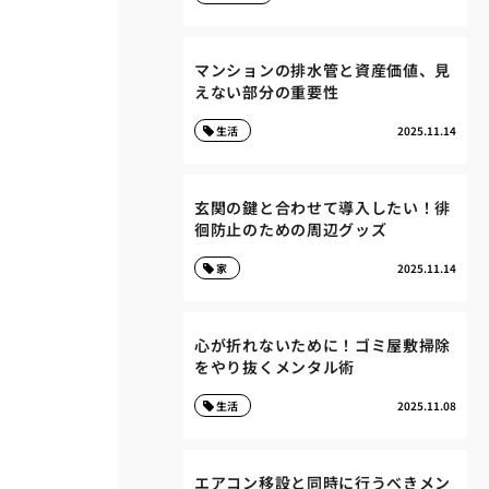
マンションの排水管と資産価値、見
えない部分の重要性
生活
2025.11.14
玄関の鍵と合わせて導入したい！徘
徊防止のための周辺グッズ
家
2025.11.14
心が折れないために！ゴミ屋敷掃除
をやり抜くメンタル術
生活
2025.11.08
エアコン移設と同時に行うべきメン