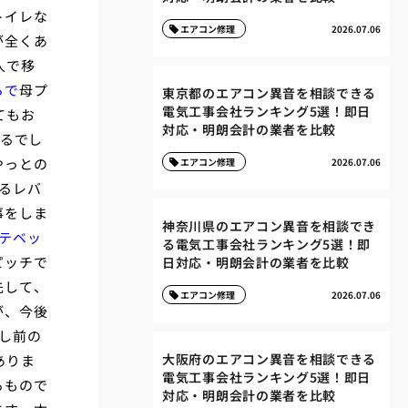
トイレな
エアコン修理
2026.07.06
が全くあ
人で移
らで
母プ
東京都のエアコン異音を相談できる
電気工事会社ランキング5選！即日
てもお
対応・明朗会計の業者を比較
するでし
やっとの
エアコン修理
2026.07.06
るレバ
事をしま
神奈川県のエアコン異音を相談でき
テベッ
る電気工事会社ランキング5選！即
ピッチで
日対応・明朗会計の業者を比較
先して、
エアコン修理
2026.07.06
が、今後
し前の
大阪府のエアコン異音を相談できる
ありま
電気工事会社ランキング5選！即日
るもので
対応・明朗会計の業者を比較