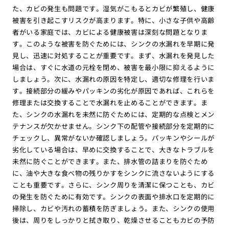
た、カビの発生も問題です。湿気がこもるとカビが繁殖し、健康
被害を引き起こすリスクが高まります。特に、小さな子供や高齢
者がいる家庭では、カビによる健康被害は深刻な問題となりま
す。このような被害を防ぐためには、シンクの水漏れを早期に発
見し、迅速に対処することが重要です。まず、水漏れを発見した
場合は、すぐに水道の元栓を閉め、被害を最小限に抑えるように
しましょう。次に、水漏れの原因を特定し、適切な修理を行いま
す。接続部分の緩みやパッキンの劣化が原因であれば、これらを
修理または交換することで水漏れを止めることができます。ま
た、シンクの水漏れを未然に防ぐためには、定期的な点検とメン
テナンスが欠かせません。シンク下の配管や接続部分を定期的に
チェックし、異常がないか確認しましょう。パッキンやシールが
劣化している場合は、早めに交換することで、大きなトラブルを
未然に防ぐことができます。また、排水管の詰まりを防ぐため
に、油や大きな食べ物の残りかすをシンクに流さないようにする
ことも重要です。さらに、シンク周りを清潔に保つことも、カビ
の発生を防ぐために有効です。シンクの表面や排水口を定期的に
掃除し、カビや汚れの蓄積を防ぎましょう。また、シンクの使用
後は、周りをしっかりと拭き取り、乾燥させることもカビの予防