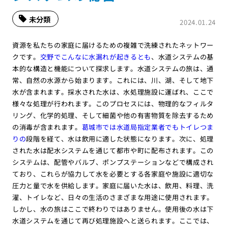
未分類
2024.01.24
資源を私たちの家庭に届けるための複雑で洗練されたネットワー
クです。
交野でこんなに水漏れが起きるとも
、水道システムの基
本的な構造と機能について探求します。水道システムの旅は、通
常、自然の水源から始まります。これには、川、湖、そして地下
水が含まれます。採水された水は、水処理施設に運ばれ、ここで
様々な処理が行われます。このプロセスには、物理的なフィルタ
リング、化学的処理、そして細菌や他の有害物質を除去するため
の消毒が含まれます。
葛城市では水道局指定業者でもトイレつま
りの
段階を経て、水は飲用に適した状態になります。次に、処理
された水は配水システムを通じて都市や町に配布されます。この
システムは、配管やバルブ、ポンプステーションなどで構成され
ており、これらが協力して水を必要とする各家庭や施設に適切な
圧力と量で水を供給します。家庭に届いた水は、飲用、料理、洗
濯、トイレなど、日々の生活のさまざまな用途に使用されます。
しかし、水の旅はここで終わりではありません。使用後の水は下
水道システムを通じて再び処理施設へと送られます。ここでは、