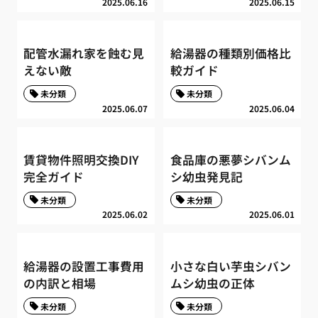
2025.06.16
2025.06.15
配管水漏れ家を蝕む見
給湯器の種類別価格比
えない敵
較ガイド
未分類
未分類
2025.06.07
2025.06.04
賃貸物件照明交換DIY
食品庫の悪夢シバンム
完全ガイド
シ幼虫発見記
未分類
未分類
2025.06.02
2025.06.01
給湯器の設置工事費用
小さな白い芋虫シバン
の内訳と相場
ムシ幼虫の正体
未分類
未分類