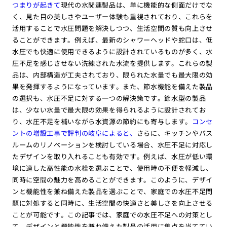
つまりが起きて
現代の水関連製品は、単に機能的な側面だけでな
く、見た目の美しさやユーザー体験も重視されており、これらを
活用することで水圧問題を解決しつつ、生活空間の質も向上させ
ることができます。例えば、最新のシャワーヘッドや蛇口は、低
水圧でも快適に使用できるように設計されているものが多く、水
圧不足を感じさせない洗練された水流を提供します。これらの製
品は、内部構造が工夫されており、限られた水量でも最大限の効
果を発揮するようになっています。また、節水機能を備えた製品
の選択も、水圧不足に対する一つの解決策です。節水型の製品
は、少ない水量で最大限の効果を得られるように設計されてお
り、水圧不足を補いながら水資源の節約にも寄与します。
コンセ
ントの増設工事で評判の岐阜によると、
さらに、キッチンやバス
ルームのリノベーションを検討している場合、水圧不足に対応し
たデザインを取り入れることも有効です。例えば、水圧が低い環
境に適した高性能の水栓を選ぶことで、使用時の不便を軽減し、
同時に空間の魅力を高めることができます。このように、デザイ
ンと機能性を兼ね備えた製品を選ぶことで、家庭での水圧不足問
題に対処すると同時に、生活空間の快適さと美しさを向上させる
ことが可能です。この記事では、家庭での水圧不足への対策とし
て、デザインと機能性を兼ね備えた製品の活用に焦点を当ててい