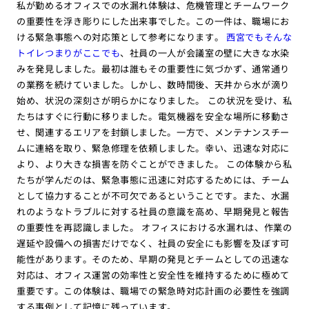
私が勤めるオフィスでの水漏れ体験は、危機管理とチームワーク
の重要性を浮き彫りにした出来事でした。この一件は、職場にお
ける緊急事態への対応策として参考になります。
西宮でもそんな
トイレつまりがここでも
、社員の一人が会議室の壁に大きな水染
みを発見しました。最初は誰もその重要性に気づかず、通常通り
の業務を続けていました。しかし、数時間後、天井から水が滴り
始め、状況の深刻さが明らかになりました。 この状況を受け、私
たちはすぐに行動に移りました。電気機器を安全な場所に移動さ
せ、関連するエリアを封鎖しました。一方で、メンテナンスチー
ムに連絡を取り、緊急修理を依頼しました。幸い、迅速な対応に
より、より大きな損害を防ぐことができました。 この体験から私
たちが学んだのは、緊急事態に迅速に対応するためには、チーム
として協力することが不可欠であるということです。また、水漏
れのようなトラブルに対する社員の意識を高め、早期発見と報告
の重要性を再認識しました。 オフィスにおける水漏れは、作業の
遅延や設備への損害だけでなく、社員の安全にも影響を及ぼす可
能性があります。そのため、早期の発見とチームとしての迅速な
対応は、オフィス運営の効率性と安全性を維持するために極めて
重要です。この体験は、職場での緊急時対応計画の必要性を強調
する事例として記憶に残っています。