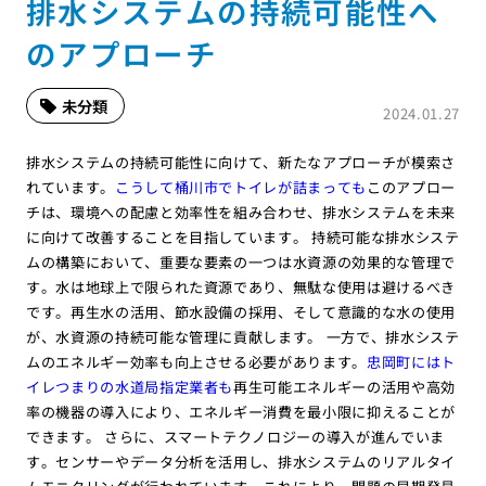
排水システムの持続可能性へ
のアプローチ
未分類
2024.01.27
排水システムの持続可能性に向けて、新たなアプローチが模索さ
れています。
こうして桶川市でトイレが詰まっても
このアプロー
チは、環境への配慮と効率性を組み合わせ、排水システムを未来
に向けて改善することを目指しています。 持続可能な排水システ
ムの構築において、重要な要素の一つは水資源の効果的な管理で
す。水は地球上で限られた資源であり、無駄な使用は避けるべき
です。再生水の活用、節水設備の採用、そして意識的な水の使用
が、水資源の持続可能な管理に貢献します。 一方で、排水システ
ムのエネルギー効率も向上させる必要があります。
忠岡町にはト
イレつまりの水道局指定業者も
再生可能エネルギーの活用や高効
率の機器の導入により、エネルギー消費を最小限に抑えることが
できます。 さらに、スマートテクノロジーの導入が進んでいま
す。センサーやデータ分析を活用し、排水システムのリアルタイ