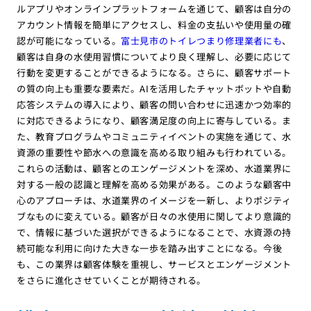
ルアプリやオンラインプラットフォームを通じて、顧客は自分の
アカウント情報を簡単にアクセスし、料金の支払いや使用量の確
認が可能になっている。
富士見市のトイレつまり修理業者にも
、
顧客は自身の水使用習慣についてより良く理解し、必要に応じて
行動を変更することができるようになる。さらに、顧客サポート
の質の向上も重要な要素だ。AIを活用したチャットボットや自動
応答システムの導入により、顧客の問い合わせに迅速かつ効率的
に対応できるようになり、顧客満足度の向上に寄与している。ま
た、教育プログラムやコミュニティイベントの実施を通じて、水
資源の重要性や節水への意識を高める取り組みも行われている。
これらの活動は、顧客とのエンゲージメントを深め、水道業界に
対する一般の認識と理解を高める効果がある。このような顧客中
心のアプローチは、水道業界のイメージを一新し、よりポジティ
ブなものに変えている。顧客が日々の水使用に関してより意識的
で、情報に基づいた選択ができるようになることで、水資源の持
続可能な利用に向けた大きな一歩を踏み出すことになる。今後
も、この業界は顧客体験を重視し、サービスとエンゲージメント
をさらに進化させていくことが期待される。