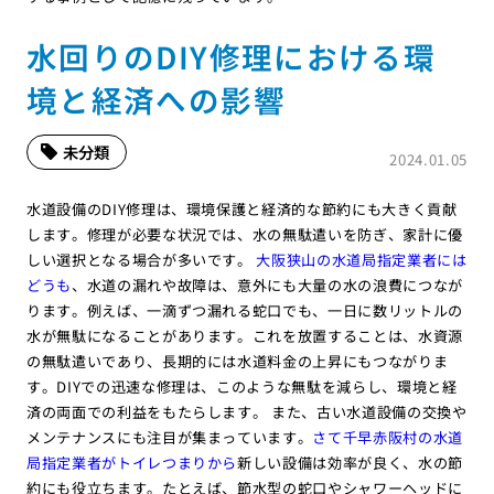
水回りのDIY修理における環
境と経済への影響
未分類
2024.01.05
水道設備のDIY修理は、環境保護と経済的な節約にも大きく貢献
します。修理が必要な状況では、水の無駄遣いを防ぎ、家計に優
しい選択となる場合が多いです。
大阪狭山の水道局指定業者には
どうも
、水道の漏れや故障は、意外にも大量の水の浪費につなが
ります。例えば、一滴ずつ漏れる蛇口でも、一日に数リットルの
水が無駄になることがあります。これを放置することは、水資源
の無駄遣いであり、長期的には水道料金の上昇にもつながりま
す。DIYでの迅速な修理は、このような無駄を減らし、環境と経
済の両面での利益をもたらします。 また、古い水道設備の交換や
メンテナンスにも注目が集まっています。
さて千早赤阪村の水道
局指定業者がトイレつまりから
新しい設備は効率が良く、水の節
約にも役立ちます。たとえば、節水型の蛇口やシャワーヘッドに