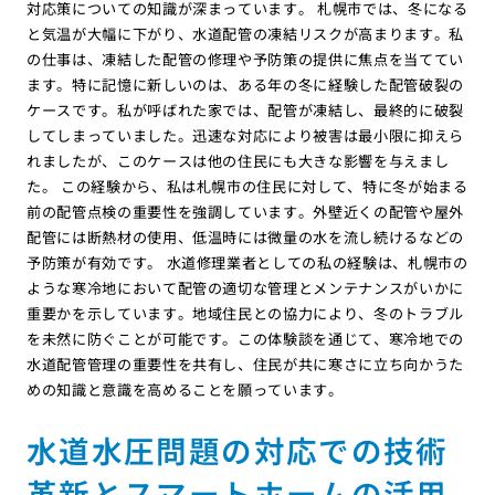
対応策についての知識が深まっています。 札幌市では、冬になる
と気温が大幅に下がり、水道配管の凍結リスクが高まります。私
の仕事は、凍結した配管の修理や予防策の提供に焦点を当ててい
ます。特に記憶に新しいのは、ある年の冬に経験した配管破裂の
ケースです。私が呼ばれた家では、配管が凍結し、最終的に破裂
してしまっていました。迅速な対応により被害は最小限に抑えら
れましたが、このケースは他の住民にも大きな影響を与えまし
た。 この経験から、私は札幌市の住民に対して、特に冬が始まる
前の配管点検の重要性を強調しています。外壁近くの配管や屋外
配管には断熱材の使用、低温時には微量の水を流し続けるなどの
予防策が有効です。 水道修理業者としての私の経験は、札幌市の
ような寒冷地において配管の適切な管理とメンテナンスがいかに
重要かを示しています。地域住民との協力により、冬のトラブル
を未然に防ぐことが可能です。この体験談を通じて、寒冷地での
水道配管管理の重要性を共有し、住民が共に寒さに立ち向かうた
めの知識と意識を高めることを願っています。
水道水圧問題の対応での技術
革新とスマートホームの活用