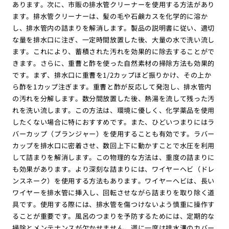
あります。次に、市販の排水管クリーナーを使用する方法があり
ます。排水管クリーナーは、髪の毛や石鹸カスを化学的に溶か
し、排水管内の詰まりを解消します。製品の説明書に従い、適切
な量を排水口に注ぎ、一定時間放置した後、大量の水で洗い流し
ます。これにより、蓄積された汚れを効果的に除去することがで
きます。さらに、重曹と酢を使った自然素材の掃除方法も効果的
です。まず、排水口に重曹を1/2カップほど振りかけ、その上か
ら酢を1カップ注ぎます。重曹と酢が反応して発泡し、排水管内
の汚れを分解します。数分間放置した後、熱湯を流して残った汚
れを洗い流します。この方法は、環境に優しく、化学薬品を使用
したくない場合に特におすすめです。また、ひどいつまりにはラ
バーカップ（プランジャー）を使用することも有効です。ラバー
カップを排水口に密着させ、数回上下に動かすことで水圧を利用
して詰まりを解消します。この物理的な方法は、重度の詰まりに
も効果があります。より深刻な詰まりには、ワイヤーヘビ（ドレ
ンスネーク）を使用する方法もあります。ワイヤーヘビは、長い
ワイヤーを排水管に挿入し、回転させながら詰まりを取り除く道
具です。使用する際には、排水管を傷つけないよう慎重に操作す
ることが重要です。風呂のつまりを予防するためには、定期的な
掃除とメンテナンスが欠かせません。週に一度は排水溝のカバー