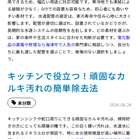
用できるため、幅広い用途に対応可能です。寒冷地でも凍結によ
る破損が少なく、DIYでの設置も容易なため、初心者にも扱いや
すい素材です。 水道配管の選定は、家の寿命や住み心地に大きく
影響します。配管が適切に選ばれ、設置されているかどうかが、
長期的な水道システムの信頼性を左右します。どの素材を選ぶか
は、家の条件や生活スタイルに合わせた判断が必要です。
電化製
品の漏電や修理なら海津市で人気の
専門家に相談しつつ、自分た
ちに最も適した配管を選ぶことで、後悔のない選択をしましょ
う。
キッチンで役立つ！頑固なカ
ルキ汚れの簡単除去法
未分類
2024.08.24
キッチンシンクや蛇口周りにできる頑固なカルキ汚れは、掃除好
きの方にとっても頭痛の種です。この白く硬い汚れは、水道水に
含まれるミネラル分が原因で、特に水の使用頻度が高い場所に蓄