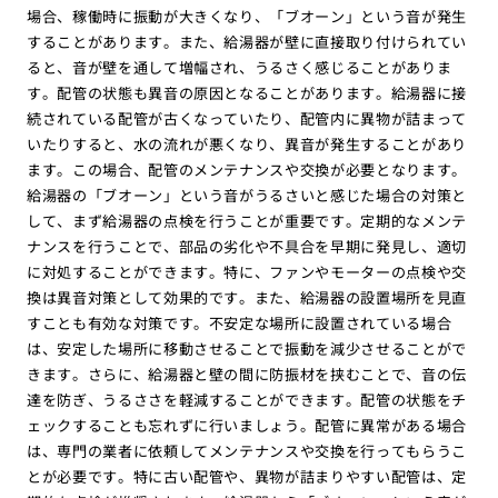
場合、稼働時に振動が大きくなり、「ブオーン」という音が発生
することがあります。また、給湯器が壁に直接取り付けられてい
ると、音が壁を通して増幅され、うるさく感じることがありま
す。配管の状態も異音の原因となることがあります。給湯器に接
続されている配管が古くなっていたり、配管内に異物が詰まって
いたりすると、水の流れが悪くなり、異音が発生することがあり
ます。この場合、配管のメンテナンスや交換が必要となります。
給湯器の「ブオーン」という音がうるさいと感じた場合の対策と
して、まず給湯器の点検を行うことが重要です。定期的なメンテ
ナンスを行うことで、部品の劣化や不具合を早期に発見し、適切
に対処することができます。特に、ファンやモーターの点検や交
換は異音対策として効果的です。また、給湯器の設置場所を見直
すことも有効な対策です。不安定な場所に設置されている場合
は、安定した場所に移動させることで振動を減少させることがで
きます。さらに、給湯器と壁の間に防振材を挟むことで、音の伝
達を防ぎ、うるささを軽減することができます。配管の状態をチ
ェックすることも忘れずに行いましょう。配管に異常がある場合
は、専門の業者に依頼してメンテナンスや交換を行ってもらうこ
とが必要です。特に古い配管や、異物が詰まりやすい配管は、定