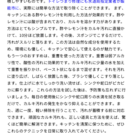
積しやすいものです。
トイレつまり修理にも水道局指定業者が飯
能市に
、実際には簡単な方法で取り除くことができます。 まず、
キッチンにある酢やレモン汁を利用した方法が効果的です。酢や
レモン汁には酸が含まれており、カルキを溶かす力があります。
方法はとてもシンプルです。酢やレモン汁をカルキ汚れに直接か
けて、10分ほど放置します。その後、スポンジでこするだけで、
汚れがスルリと落ちます。この方法は自然な成分を使用するた
め、環境にも優しく、キッチンで安心して使えるのが魅力です。
もう一つのおすすめは、重曹を使った方法です。重曹は弱アルカ
リ性で、酸性の汚れに効果的です。カルキ汚れに少量の水を加え
て重曹を振りかけ、ペースト状になるまで混ぜます。それを汚れ
に塗り広げ、しばらく放置した後、ブラシで優しくこすり落とし
ます。仕上げに水でしっかり洗い流せば、シンクや蛇口がピカピ
カに蘇ります。 これらの方法を試した後は、予防策も忘れずに行
いましょう。毎日の使用後にシンクや蛇口周りの水滴を拭き取る
だけで、カルキ汚れの発生をかなり抑えることができます。ま
た、週に一度、軽い掃除を行うことで、汚れが蓄積する前に対応
できます。 頑固なカルキ汚れも、正しい道具と方法を使えば、驚
くほど簡単に解消できます。キッチンを清潔に保つために、ぜひ
これらのテクニックを日常に取り入れてみてください。