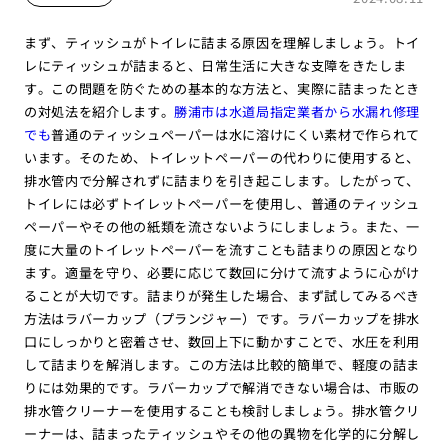
まず、ティッシュがトイレに詰まる原因を理解しましょう。トイ
レにティッシュが詰まると、日常生活に大きな支障をきたしま
す。この問題を防ぐための基本的な方法と、実際に詰まったとき
の対処法を紹介します。
勝浦市は水道局指定業者から水漏れ修理
でも
普通のティッシュペーパーは水に溶けにくい素材で作られて
います。そのため、トイレットペーパーの代わりに使用すると、
排水管内で分解されずに詰まりを引き起こします。したがって、
トイレには必ずトイレットペーパーを使用し、普通のティッシュ
ペーパーやその他の紙類を流さないようにしましょう。また、一
度に大量のトイレットペーパーを流すことも詰まりの原因となり
ます。適量を守り、必要に応じて数回に分けて流すように心がけ
ることが大切です。詰まりが発生した場合、まず試してみるべき
方法はラバーカップ（プランジャー）です。ラバーカップを排水
口にしっかりと密着させ、数回上下に動かすことで、水圧を利用
して詰まりを解消します。この方法は比較的簡単で、軽度の詰ま
りには効果的です。ラバーカップで解消できない場合は、市販の
排水管クリーナーを使用することも検討しましょう。排水管クリ
ーナーは、詰まったティッシュやその他の異物を化学的に分解し