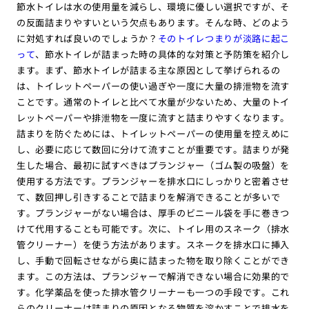
節水トイレは水の使用量を減らし、環境に優しい選択ですが、そ
の反面詰まりやすいという欠点もあります。そんな時、どのよう
に対処すれば良いのでしょうか？
そのトイレつまりが淡路に起こ
って
、節水トイレが詰まった時の具体的な対策と予防策を紹介し
ます。まず、節水トイレが詰まる主な原因として挙げられるの
は、トイレットペーパーの使い過ぎや一度に大量の排泄物を流す
ことです。通常のトイレと比べて水量が少ないため、大量のトイ
レットペーパーや排泄物を一度に流すと詰まりやすくなります。
詰まりを防ぐためには、トイレットペーパーの使用量を控えめに
し、必要に応じて数回に分けて流すことが重要です。詰まりが発
生した場合、最初に試すべきはプランジャー（ゴム製の吸盤）を
使用する方法です。プランジャーを排水口にしっかりと密着させ
て、数回押し引きすることで詰まりを解消できることが多いで
す。プランジャーがない場合は、厚手のビニール袋を手に巻きつ
けて代用することも可能です。次に、トイレ用のスネーク（排水
管クリーナー）を使う方法があります。スネークを排水口に挿入
し、手動で回転させながら奥に詰まった物を取り除くことができ
ます。この方法は、プランジャーで解消できない場合に効果的で
す。化学薬品を使った排水管クリーナーも一つの手段です。これ
らのクリーナーは詰まりの原因となる物質を溶かすことで排水を