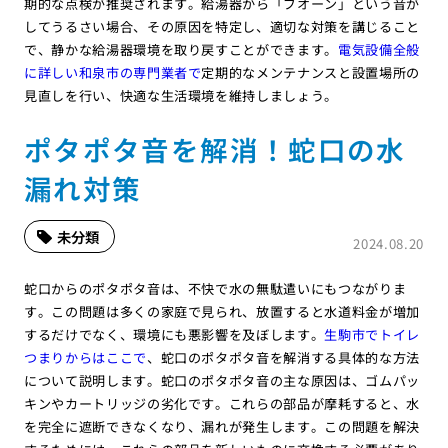
期的な点検が推奨されます。給湯器から「ブオーン」という音が
してうるさい場合、その原因を特定し、適切な対策を講じること
で、静かな給湯器環境を取り戻すことができます。
電気設備全般
に詳しい和泉市の専門業者で
定期的なメンテナンスと設置場所の
見直しを行い、快適な生活環境を維持しましょう。
ポタポタ音を解消！蛇口の水
漏れ対策
未分類
2024.08.20
蛇口からのポタポタ音は、不快で水の無駄遣いにもつながりま
す。この問題は多くの家庭で見られ、放置すると水道料金が増加
するだけでなく、環境にも悪影響を及ぼします。
生駒市でトイレ
つまりからはここで
、蛇口のポタポタ音を解消する具体的な方法
について説明します。蛇口のポタポタ音の主な原因は、ゴムパッ
キンやカートリッジの劣化です。これらの部品が摩耗すると、水
を完全に遮断できなくなり、漏れが発生します。この問題を解決