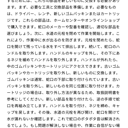
するためには、これらの部品を新しいものに交換する必要があり
ます。まず、必要な工具と交換部品を準備します。必要なもの
は、ドライバー、レンチ、新しいゴムパッキンまたはカートリッ
ジです。これらの部品は、ホームセンターやオンラインショップ
で購入できます。蛇口のメーカーや型番を確認し、適切な部品を
選びましょう。次に、水道の元栓を閉めて作業を開始します。こ
れにより、作業中に水が出るのを防ぎます。元栓を閉めたら、蛇
口を開けて残っている水をすべて排出します。続いて、蛇口のハ
ンドルを取り外します。ハンドルのキャップを外し、その下にあ
るネジを緩めてハンドルを取り外します。ハンドルが外れたら、
中のゴムパッキンやカートリッジにアクセスできます。古いゴム
パッキンやカートリッジを取り外し、新しいものに交換します。
ゴムパッキンは通常、蛇口の下部に取り付けられています。古い
パッキンを取り外し、新しいものを同じ位置に取り付けます。カ
ートリッジの場合は、取り外し方法が異なるため、取扱説明書を
参考にしてください。新しい部品を取り付けたら、逆の手順で蛇
口を再組み立てします。ハンドルを取り付け、ネジを締め、キャ
ップを戻します。その後、水道の元栓を再び開け、蛇口を開けて
水が漏れないか確認します。これで蛇口のポタポタ音は解消され
るでしょう。もし問題が解決しない場合や、作業に自信がない場