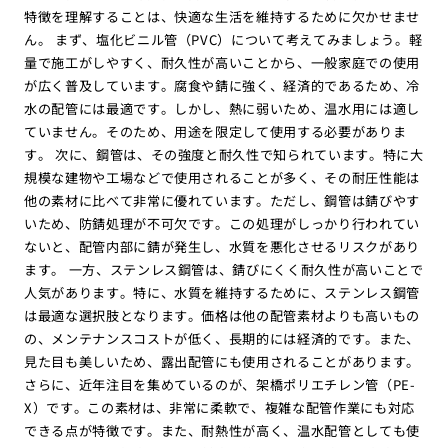
特徴を理解することは、快適な生活を維持するために欠かせませ
ん。 まず、塩化ビニル管（PVC）について考えてみましょう。軽
量で施工がしやすく、耐久性が高いことから、一般家庭での使用
が広く普及しています。腐食や錆に強く、経済的であるため、冷
水の配管には最適です。しかし、熱に弱いため、温水用には適し
ていません。そのため、用途を限定して使用する必要がありま
す。 次に、鋼管は、その強度と耐久性で知られています。特に大
規模な建物や工場などで使用されることが多く、その耐圧性能は
他の素材に比べて非常に優れています。ただし、鋼管は錆びやす
いため、防錆処理が不可欠です。この処理がしっかり行われてい
ないと、配管内部に錆が発生し、水質を悪化させるリスクがあり
ます。 一方、ステンレス鋼管は、錆びにくく耐久性が高いことで
人気があります。特に、水質を維持するために、ステンレス鋼管
は最適な選択肢となります。価格は他の配管素材よりも高いもの
の、メンテナンスコストが低く、長期的には経済的です。また、
見た目も美しいため、露出配管にも使用されることがあります。
さらに、近年注目を集めているのが、架橋ポリエチレン管（PE-
X）です。この素材は、非常に柔軟で、複雑な配管作業にも対応
できる点が特徴です。また、耐熱性が高く、温水配管としても使