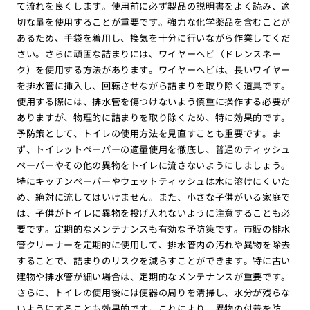
て流れを良くします。使用前に必ず製品の説明書をよく読み、適
切な量を使用することが重要です。強力な化学薬品を含むことが
あるため、手袋を着用し、換気を十分に行いながら作業してくだ
さい。さらに頑固な詰まりには、ワイヤーヘビ（ドレンスネー
ク）を使用する方法があります。ワイヤーヘビは、長いワイヤー
を排水管に挿入し、回転させながら詰まりを取り除く道具です。
使用する際には、排水管を傷つけないよう慎重に操作する必要が
ありますが、物理的に詰まりを取り除くため、特に効果的です。
予防策として、トイレの使用方法を見直すことも重要です。ま
ず、トイレットペーパーの適量使用を徹底し、普通のティッシュ
ペーパーやその他の異物をトイレに流さないようにしましょう。
特にキッチンペーパーやウェットティッシュは水に溶けにくいた
め、絶対に流してはいけません。また、小さな子供がいる家庭で
は、子供がトイレに異物を投げ入れないように注意することも必
要です。定期的なメンテナンスも有効な予防策です。市販の排水
管クリーナーを定期的に使用して、排水管内の汚れや異物を除去
することで、詰まりのリスクを減らすことができます。特に古い
建物や排水管が細い場合は、定期的なメンテナンスが重要です。
さらに、トイレの使用後には便器の周りを清掃し、水分が残らな
いようにすることも効果的です。これにより、異物の付着を防