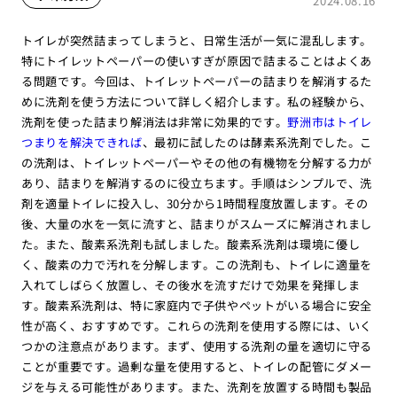
2024.08.16
トイレが突然詰まってしまうと、日常生活が一気に混乱します。
特にトイレットペーパーの使いすぎが原因で詰まることはよくあ
る問題です。今回は、トイレットペーパーの詰まりを解消するた
めに洗剤を使う方法について詳しく紹介します。私の経験から、
洗剤を使った詰まり解消法は非常に効果的です。
野洲市はトイレ
つまりを解決できれば
、最初に試したのは酵素系洗剤でした。こ
の洗剤は、トイレットペーパーやその他の有機物を分解する力が
あり、詰まりを解消するのに役立ちます。手順はシンプルで、洗
剤を適量トイレに投入し、30分から1時間程度放置します。その
後、大量の水を一気に流すと、詰まりがスムーズに解消されまし
た。また、酸素系洗剤も試しました。酸素系洗剤は環境に優し
く、酸素の力で汚れを分解します。この洗剤も、トイレに適量を
入れてしばらく放置し、その後水を流すだけで効果を発揮しま
す。酸素系洗剤は、特に家庭内で子供やペットがいる場合に安全
性が高く、おすすめです。これらの洗剤を使用する際には、いく
つかの注意点があります。まず、使用する洗剤の量を適切に守る
ことが重要です。過剰な量を使用すると、トイレの配管にダメー
ジを与える可能性があります。また、洗剤を放置する時間も製品