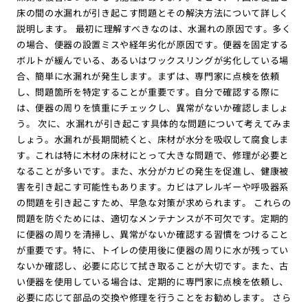
床の間の水漏れが引き起こす問題とその解決方法について詳しく
説明します。 最初に理解すべきなのは、水漏れの原因です。多く
の場合、便器の設置ミスや経年劣化が原因です。便器を固定する
ボルトが緩んでいる、あるいはワックスリングが劣化している場
合、簡単に水漏れが発生します。まずは、専門家に点検を依頼
し、問題箇所を特定することが重要です。自分で確認する際に
は、便器の周りを慎重にチェックし、異常がないか確認しましょ
う。 次に、水漏れが引き起こす具体的な問題について考えてみま
しょう。水漏れが長期間続くと、床材が水分を吸収して腐食しま
す。これは特に木材の床材にとって大きな問題で、修理が必要と
なることが多いです。また、水分がカビの発生を促進し、健康被
害を引き起こす可能性もあります。カビはアレルギーや呼吸器系
の問題を引き起こすため、早急な対策が求められます。 これらの
問題を防ぐためには、適切なメンテナンスが不可欠です。定期的
に便器の周りを清掃し、異常がないか確認する習慣をつけること
が重要です。特に、トイレの使用後に便器の周りに水が残ってい
ないか確認し、必要に応じて拭き取ることが大切です。また、古
い便器を使用している場合は、定期的に専門家に点検を依頼し、
必要に応じて部品の交換や修理を行うことをお勧めします。 さら