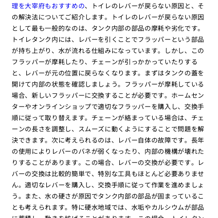
理を大宰府もおすすめの
、トイレのレバーが戻らない原因と、そ
の解決法についてご紹介します。トイレのレバーが戻らない原因
として最も一般的なのは、タンク内部の部品の摩耗や劣化です。
トイレタンク内には、レバーを引くことでフラッパーという部品
が持ち上がり、水が流れる仕組みになっています。しかし、この
フラッパーが摩耗したり、チェーンが引っかかっていたりする
と、レバーが元の位置に戻らなくなります。まずはタンクの蓋を
開けて内部の状態を確認しましょう。フラッパーが摩耗している
場合、新しいフラッパーに交換することが必要です。ホームセン
ターやオンラインショップで適切なフラッパーを購入し、交換手
順に従って取り替えます。チェーンが絡まっている場合は、チェ
ーンの長さを調整し、スムーズに動くようにすることで問題を解
決できます。次に考えられるのは、レバー自体の故障です。長年
の使用によりレバーのバネが弱くなったり、内部の機構が壊れた
りすることがあります。この場合、レバーの交換が必要です。レ
バーの交換は比較的簡単で、特別な工具もほとんど必要ありませ
ん。適切なレバーを購入し、交換手順に従って作業を進めましょ
う。また、水の硬さが原因でタンク内部の部品が固まっているこ
とも考えられます。特に硬水地域では、水垢やカルシウムが部品