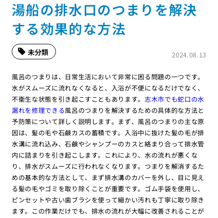
湯船の排水口のつまりを解決
する効果的な方法
未分類
2024.08.13
風呂のつまりは、日常生活において非常に困る問題の一つです。
水がスムーズに流れなくなると、入浴が不便になるだけでなく、
不衛生な状態を引き起こすこともあります。
志木市でも蛇口の水
漏れを修理できる
風呂のつまりを解決するための具体的な方法と
予防策について詳しく説明します。まず、風呂のつまりの主な原
因は、髪の毛や石鹸カスの蓄積です。入浴中に抜けた髪の毛が排
水溝に流れ込み、石鹸やシャンプーのカスと絡まり合って排水管
内に詰まりを引き起こします。これにより、水の流れが悪くな
り、排水がスムーズに行われなくなります。つまりを解消するた
めの基本的な方法として、まず排水溝のカバーを外し、目に見え
る髪の毛やゴミを取り除くことが重要です。ゴム手袋を使用し、
ピンセットや古い歯ブラシを使って細かい汚れも丁寧に取り除き
ます。この作業だけでも、排水の流れが大幅に改善されることが