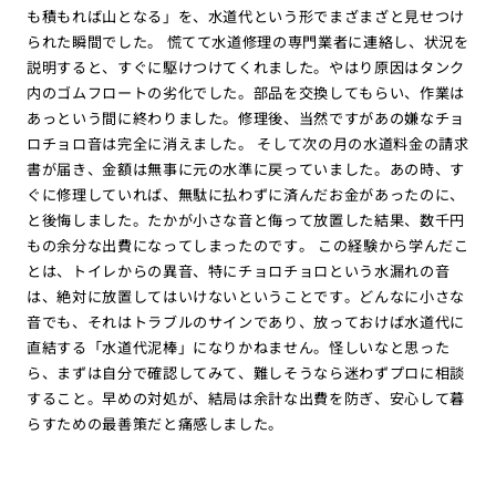
も積もれば山となる」を、水道代という形でまざまざと見せつけ
られた瞬間でした。 慌てて水道修理の専門業者に連絡し、状況を
説明すると、すぐに駆けつけてくれました。やはり原因はタンク
内のゴムフロートの劣化でした。部品を交換してもらい、作業は
あっという間に終わりました。修理後、当然ですがあの嫌なチョ
ロチョロ音は完全に消えました。 そして次の月の水道料金の請求
書が届き、金額は無事に元の水準に戻っていました。あの時、す
ぐに修理していれば、無駄に払わずに済んだお金があったのに、
と後悔しました。たかが小さな音と侮って放置した結果、数千円
もの余分な出費になってしまったのです。 この経験から学んだこ
とは、トイレからの異音、特にチョロチョロという水漏れの音
は、絶対に放置してはいけないということです。どんなに小さな
音でも、それはトラブルのサインであり、放っておけば水道代に
直結する「水道代泥棒」になりかねません。怪しいなと思った
ら、まずは自分で確認してみて、難しそうなら迷わずプロに相談
すること。早めの対処が、結局は余計な出費を防ぎ、安心して暮
らすための最善策だと痛感しました。