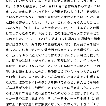
時的なものだろう」と深く考えずにそのままにしてしまいまし
た。 それから数週間、そのチョロチョロ音は相変わらず続いてい
ました。たまに気になってトイレを覗き込むのですが、床が濡れ
ているわけでもなく、便器の中に僅かに水が流れているだけ。見
た目の被害がないだけに、「まあ、これくらいなら大したことな
いだろう」「忙しいし、また今度でいいか」と、ずるずると放置
してしまったのです。今思えば、この油断が後々大きな痛手とな
るのでした。 そして、いつもの月より少し遅れて水道料金の請求
書が届きました。封を開けて金額を見た瞬間、私は我が目を疑い
ました。これまでせいぜい数千円で収まっていた水道代が、なん
と一万円をゆうに超えているではありませんか。前月と比較して
も、明らかに跳ね上がっています。家族に聞いても、特に水を大
量に使った覚えはないとのこと。いったい何が原因なのか？ その
時、ふと頭をよぎったのが、毎晩聞こえていたトイレのチョロチ
ョロ音でした。まさか、あの小さな音がこれほどまでに影響する
なんて。改めてトイレのタンクを開けてみると、素人目にも底の
ゴム部品が劣化して隙間ができているように見えました。ここか
ら水が漏れて便器に流れ落ちていたのだろうと確信しました。た
った一滴や二滴に見えても、それが一日中、一ヶ月中続けば、想
像以上に膨大な量の水が無駄になっていたのです。まさに「チリ