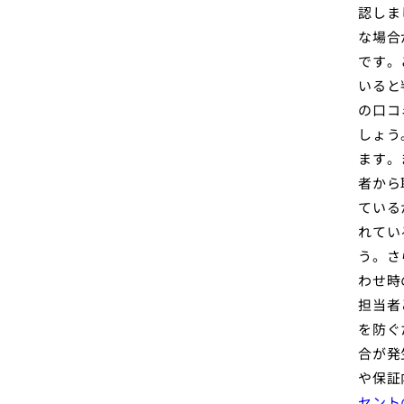
認しま
な場合
です。
いると
の口コ
しょう
ます。
者から
ている
れてい
う。さ
わせ時
担当者
を防ぐ
合が発
や保証
セント