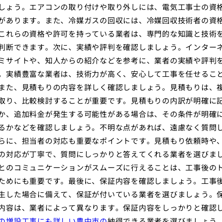
しょう。エアコンの取り付けや取り外しには、電気工事士の資
があります。また、冷媒ガスの回収には、冷媒回収技術者の資
これらの資格や許可を持っている業者は、専門的な知識と技術
判断できます。次に、実績や評判を確認しましょう。インター
ミサイトや、知人からの紹介などを参考に、業者の実績や評判
。実績豊富な業者は、技術力が高く、安心して工事を任せるこ
また、見積もりの内容を詳しく確認しましょう。見積もりは、
取り、比較検討することが重要です。見積もりの内訳が明確に
か、追加料金が発生する可能性がある場合は、その条件が明確
るかなどを確認しましょう。不明な点があれば、遠慮なく質問
らに、担当者の対応も重要なポイントです。見積もり依頼時や
の対応が丁寧で、質問にしっかりと答えてくれる業者を選びま
とのコミュニケーションがスムーズに行えることは、工事後の
ためにも重要です。最後に、保証内容を確認しましょう。工事
生した場合に備えて、保証が付いている業者を選びましょう。
内容は、業者によって異なります。保証内容をしっかりと確認
の増設工事にも詳しい豊中市の
納得できる業者を選びましょう