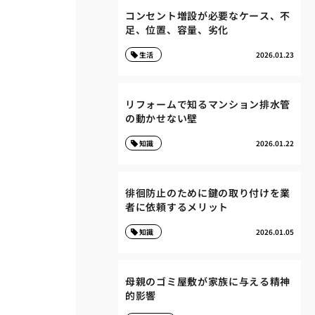
コンセント増設が必要なケース、不
足、位置、容量、劣化
生活
2026.01.23
リフォームで知るマンション排水管
の動かせない壁
知識
2026.01.22
徘徊防止のために鍵の取り付けを業
者に依頼するメリット
知識
2026.01.05
母親のゴミ屋敷が家族に与える精神
的影響