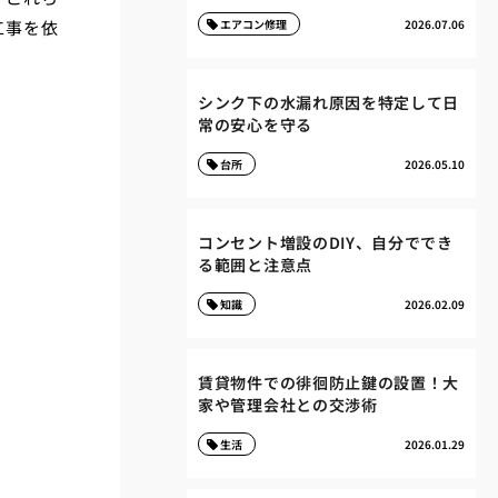
工事を依
エアコン修理
2026.07.06
シンク下の水漏れ原因を特定して日
常の安心を守る
台所
2026.05.10
コンセント増設のDIY、自分ででき
る範囲と注意点
知識
2026.02.09
賃貸物件での徘徊防止鍵の設置！大
家や管理会社との交渉術
生活
2026.01.29