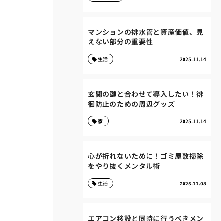
マンションの排水管と資産価値、見
えない部分の重要性
生活
2025.11.14
玄関の鍵と合わせて導入したい！徘
徊防止のための周辺グッズ
家
2025.11.14
心が折れないために！ゴミ屋敷掃除
をやり抜くメンタル術
生活
2025.11.08
エアコン移設と同時に行うべきメン