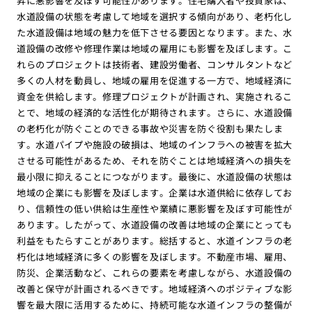
昇に悪影響を及ぼす可能性があります。住宅購入者や投資家は、
水道設備の状態を考慮して地域を選択する傾向があり、老朽化し
た水道設備は地域の魅力を低下させる要因となります。また、水
道設備の改修や修理作業は地域の雇用にも影響を及ぼします。こ
れらのプロジェクトは技術者、建設労働者、コンサルタントなど
多くの人材を動員し、地域の雇用を促進する一方で、地域経済に
資金を供給します。修理プロジェクトが計画され、実施されるこ
とで、地域の経済的な活性化が期待されます。さらに、水道設備
の老朽化が防ぐことのできる事故や災害を防ぐ役割も果たしま
す。水道パイプや施設の破損は、地域のインフラへの被害を拡大
させる可能性があるため、それを防ぐことは地域経済への損失を
最小限に抑えることにつながります。最後に、水道設備の状態は
地域の企業にも影響を及ぼします。企業は水道供給に依存してお
り、信頼性の低い供給は生産性や業績に悪影響を及ぼす可能性が
あります。したがって、水道設備の改善は地域の企業にとっても
利益をもたらすことがあります。総括すると、水道インフラの老
朽化は地域経済に多くの影響を及ぼします。不動産市場、雇用、
防災、企業活動など、これらの要素を考慮しながら、水道設備の
改善と保守が計画されるべきです。地域経済へのポジティブな影
響を最大限に活用するために、持続可能な水道インフラの整備が