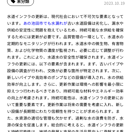
未分類
2023.10.19
水道インフラの更新は、現代社会において不可欠な要素となって
います。
あの池田市でも水漏れが
古い水道設備は劣化し、漏水や
供給の安定性に問題を抱えているため、持続可能な水供給を確保
するためには更新が必要です。品質管理の一環として、水道水の
定期的なモニタリングが行われます。水道水中の微生物、有害物
質、および化学物質の濃度が監視され、必要に応じて調整が行わ
れます。これにより、水道水の安全性が確保されます。水道イン
フラの更新には、以下の要素が含まれます。まず、古いパイプや
設備の調査が行われ、交換が必要な箇所が特定されます。次に、
新しいパイプや高効率のポンプなどの設備が導入され、水の供給
効率が向上します。さらに、更新作業は環境への影響を最小限に
抑えつつ行われるべきであり、持続可能な材料やエネルギー効率
の向上が考慮されます。持続可能性は、水道インフラの更新にお
いて重要な要素です。更新作業は将来の需要を考慮に入れ、新し
い設備が長期間にわたり信頼性を持つことが求められます。ま
た、水資源の適切な管理も欠かせず、過剰な水の浪費を防ぎ、水
源の保全を促進します。総合的に考えると、水道インフラの更新
と持続可能性は、地域の発展と市民の生活品質向上に貢献する重