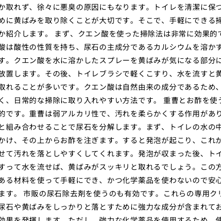
か取れず、徐々に悪臭の原因にもなります。トイレを清潔に保
めに黄ばみを取り除くことが大切です。そこで、手軽にできる
か紹介します。 まず、クエン酸を使った掃除法は非常に効果的
酸は酸性の性質を持ち、尿石の主成分であるカルシウムを溶か
す。クエン酸を水に溶かしたスプレーを黄ばみが気になる部分
放置します。その後、トイレブラシで軽くこすり、水を流すと
取れることが多いです。クエン酸は自然由来の成分であるため
く、日常的な掃除に取り入れやすい方法です。 重曹とお酢を使
的です。重曹は弱アルカリ性で、汚れを柔らかくする作用があ
と組み合わせることで尿石を分解します。まず、トイレの水の
かけ、その上からお酢を注ぎます。すると発泡が起こり、これ
せて汚れを落としやすくしてくれます。発泡が収まった後、ト
すって水を流せば、黄ばみがスッキリと取れるでしょう。この
ある材料を使って手軽にでき、かつ化学薬品を使わないので安
ます。 市販の尿石除去剤を使うのも有効です。これらの専用ク
尿石や黄ばみをしっかりと落とすために強力な成分が含まれて
効果を発揮します。ただし、強力な化学薬品を使用するため、