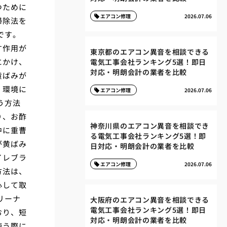
つために
エアコン修理
2026.07.06
掃除法を
です。
す作用が
東京都のエアコン異音を相談できる
にかけ、
電気工事会社ランキング5選！即日
対応・明朗会計の業者を比較
黄ばみが
、環境に
エアコン修理
2026.07.06
う方法
り、お酢
神奈川県のエアコン異音を相談でき
中に重曹
る電気工事会社ランキング5選！即
が黄ばみ
日対応・明朗会計の業者を比較
イレブラ
エアコン修理
2026.07.06
方法は、
心して取
リーナ
大阪府のエアコン異音を相談できる
電気工事会社ランキング5選！即日
おり、短
対応・明朗会計の業者を比較
使う際に