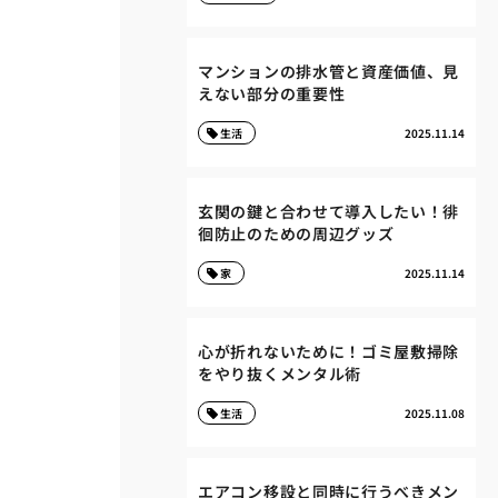
マンションの排水管と資産価値、見
えない部分の重要性
生活
2025.11.14
玄関の鍵と合わせて導入したい！徘
徊防止のための周辺グッズ
家
2025.11.14
心が折れないために！ゴミ屋敷掃除
をやり抜くメンタル術
生活
2025.11.08
エアコン移設と同時に行うべきメン