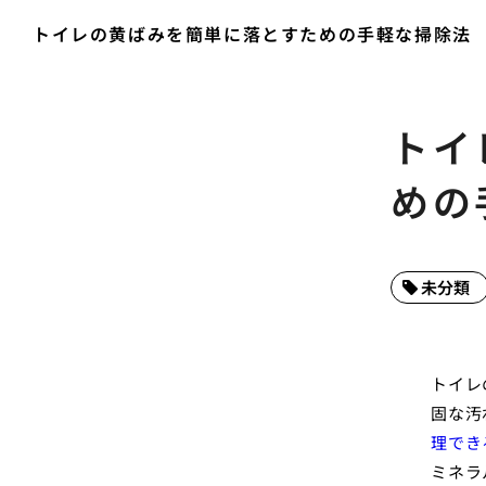
トイレの黄ばみを簡単に落とすための手軽な掃除法
トイ
めの
未分類
トイレ
固な汚
理でき
ミネラ