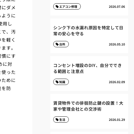
材にダメ
エアコン修理
2026.07.06
るように
使用し
シンク下の水漏れ原因を特定して日
とで、汚
常の安心を守る
中を軽く
台所
2026.05.10
きます。
習慣にす
めに対
コンセント増設のDIY、自分ででき
る範囲と注意点
を使った
つために
知識
2026.02.09
臭を防
賃貸物件での徘徊防止鍵の設置！大
家や管理会社との交渉術
生活
2026.01.29