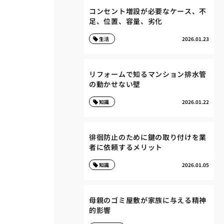
コンセント増設が必要なケース、不
足、位置、容量、劣化
生活
2026.01.23
リフォームで知るマンション排水管
の動かせない壁
知識
2026.01.22
徘徊防止のために鍵の取り付けを業
者に依頼するメリット
知識
2026.01.05
母親のゴミ屋敷が家族に与える精神
的影響