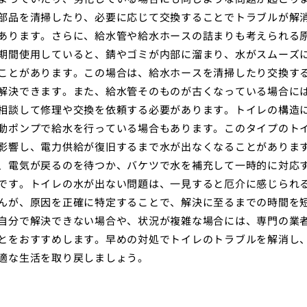
部品を清掃したり、必要に応じて交換することでトラブルが解
あります。さらに、給水管や給水ホースの詰まりも考えられる
期間使用していると、錆やゴミが内部に溜まり、水がスムーズ
ことがあります。この場合は、給水ホースを清掃したり交換す
解決できます。また、給水管そのものが古くなっている場合に
相談して修理や交換を依頼する必要があります。トイレの構造
動ポンプで給水を行っている場合もあります。このタイプのト
影響し、電力供給が復旧するまで水が出なくなることがありま
、電気が戻るのを待つか、バケツで水を補充して一時的に対応
です。トイレの水が出ない問題は、一見すると厄介に感じられ
んが、原因を正確に特定することで、解決に至るまでの時間を
自分で解決できない場合や、状況が複雑な場合には、専門の業
とをおすすめします。早めの対処でトイレのトラブルを解消し
適な生活を取り戻しましょう。