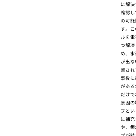
に解決
確認し
の可能
す。こ
ルを電
つ解凍
め、水
が出な
置され
事後に
がある
だけで
原因の
プとい
に補充
や、鎖
プが詰