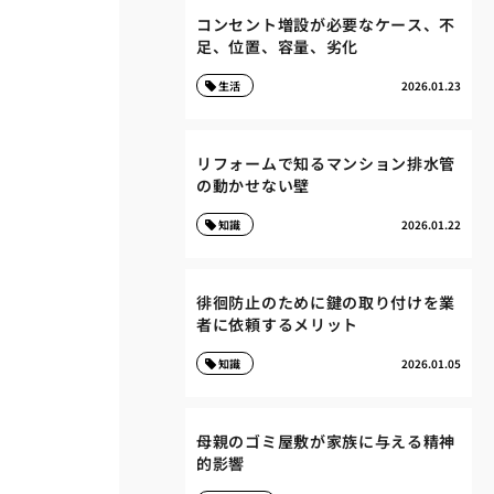
コンセント増設が必要なケース、不
足、位置、容量、劣化
生活
2026.01.23
リフォームで知るマンション排水管
の動かせない壁
知識
2026.01.22
徘徊防止のために鍵の取り付けを業
者に依頼するメリット
知識
2026.01.05
母親のゴミ屋敷が家族に与える精神
的影響