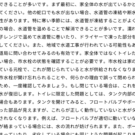
できることが多いです。まず最初に、家全体の水が出ているか
てください。他の蛇口でも水が出ない場合、水道管の凍結や断
性があります。特に寒い季節には、水道管が凍結することがよ
の場合、水道管を温めることで解消できることが多いです。濡
子レンジで温めて水道管に巻いたり、ドライヤーで凍った部分
してください。また、地域で水道工事が行われている可能性も
道局に問い合わせてみるのも有効です。家全体ではなくトイレ
い場合、市水栓の状態を確認することが必要です。市水栓は家
ている元栓で、これが閉じられていると水が供給されなくなり
市水栓が開け忘れられることや、何らかの理由で誤って閉めら
ため、一度確認してみましょう。もし閉じている場合は、これ
水が復旧します。トイレに限定した問題としては、タンク内部
場合もあります。タンクを開けてみると、フロートバルブやボ
った部品が見えますが、これらが正しく動作していないと水が
されなくなります。例えば、フロートバルブが適切に動いてい
が絡まっている場合には、水の流れが妨げられます。また、ボ
まっていたり、劣化している場合にも同じような問題が起こり