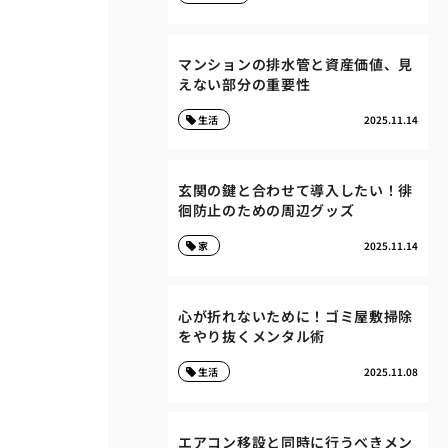
マンションの排水管と資産価値、見
えない部分の重要性
生活
2025.11.14
玄関の鍵と合わせて導入したい！徘
徊防止のための周辺グッズ
家
2025.11.14
心が折れないために！ゴミ屋敷掃除
をやり抜くメンタル術
生活
2025.11.08
エアコン移設と同時に行うべきメン