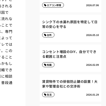
消される
エアコン修理
2026.07.06
原因で
に流れな
シンク下の水漏れ原因を特定して日
ることで
常の安心を守る
は、専門
台所
2026.05.10
によって
イレでは
す。この
コンセント増設のDIY、自分ででき
る範囲と注意点
すること
るかもし
知識
2026.02.09
短縮でき
者に相談
賃貸物件での徘徊防止鍵の設置！大
、普段通
家や管理会社との交渉術
生活
2026.01.29