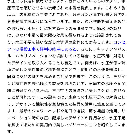
水圧でも快適に使用できるように設計されているものが多く、水
圧不足を感じさせない洗練された水流を提供します。これらの製
品は、内部構造が工夫されており、限られた水量でも最大限の効
果を発揮するようになっています。また、節水機能を備えた製品
の選択も、水圧不足に対する一つの解決策です。節水型の製品
は、少ない水量で最大限の効果を得られるように設計されてお
り、水圧不足を補いながら水資源の節約にも寄与します。
コンセ
ントの増設工事で評判の岐阜によると、
さらに、キッチンやバス
ルームのリノベーションを検討している場合、水圧不足に対応し
たデザインを取り入れることも有効です。例えば、水圧が低い環
境に適した高性能の水栓を選ぶことで、使用時の不便を軽減し、
同時に空間の魅力を高めることができます。このように、デザイ
ンと機能性を兼ね備えた製品を選ぶことで、家庭での水圧不足問
題に対処すると同時に、生活空間の快適さと美しさを向上させる
ことが可能です。この記事では、家庭での水圧不足への対策とし
て、デザインと機能性を兼ね備えた製品の活用に焦点を当ててい
ます。最新のシャワーヘッドや蛇口の選択、節水機能の活用、リ
ノベーション時の水圧に配慮したデザインの採用など、水圧不足
を解決するための実用的で美しいソリューションを紹介していま
す。