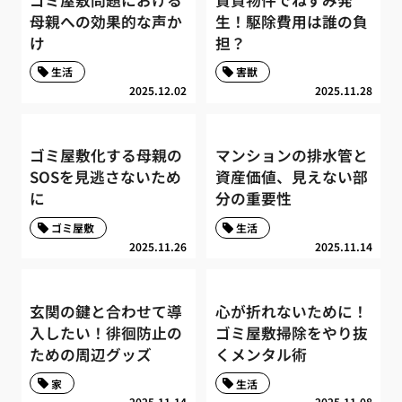
母親への効果的な声か
生！駆除費用は誰の負
け
担？
生活
害獣
2025.12.02
2025.11.28
ゴミ屋敷化する母親の
マンションの排水管と
SOSを見逃さないため
資産価値、見えない部
に
分の重要性
ゴミ屋敷
生活
2025.11.26
2025.11.14
玄関の鍵と合わせて導
心が折れないために！
入したい！徘徊防止の
ゴミ屋敷掃除をやり抜
ための周辺グッズ
くメンタル術
家
生活
2025.11.14
2025.11.08