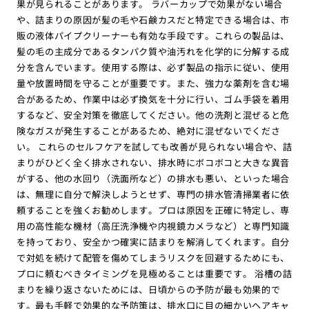
果が見られることがあります。 ラバーカップで効果がない場合
や、詰まりの原因が髪の毛や石鹸カスだと特定できる場合は、市
販の液体パイプクリーナーも有効な手段です。これらの製品は、
髪の毛の主成分であるタンパク質や油汚れを化学的に分解する成
分を含んでいます。使用する際は、必ず製品の指示に従い、使用
量や放置時間を守ることが重要です。また、強力な薬剤を含む場
合があるため、作業中は必ず換気を十分に行い、ゴム手袋を着用
するなど、安全対策を徹底してください。他の洗剤と混ぜると危
険なガスが発生することがあるため、絶対に混ぜないでくださ
い。 これらのセルフケアを試しても改善が見られない場合や、詰
まりがひどく全く排水されない、排水時にボコボコと大きな異音
がする、他の水回り（洗面所など）の排水も悪い、といった場合
は、無理に自分で解決しようとせず、専門の排水管清掃業者に依
頼することを強くお勧めします。プロは原因を正確に特定し、専
用の高性能な機材（高圧洗浄機や内視鏡カメラなど）と専門知識
を持っており、安全かつ確実に詰まりを解消してくれます。自分
で対処を続けて配管を傷めてしまうリスクを回避するためにも、
プロに頼むべきタイミングを見極めることは重要です。 浴槽の詰
まりを繰り返さないためには、日頃からの予防が最も効果的で
す。最も手軽で効果的な予防策は、排水口に目の細かいヘアキャ