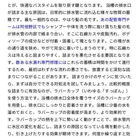
とが、快適なバスタイムを取り戻す鍵となります。 浴槽の排水口
が詰まる主な原因は、日常的に排水管に流れ込む様々な物質の蓄
積です。最も一般的なのは、やはり髪の毛です。
あの配管専門チ
ームは阿倍野区でも
シャンプーや体を洗う際に抜け落ちた髪の毛
が排水管の内部で絡まり合い、そこに石鹸カスや皮脂汚れ、ボデ
ィソープの成分などが付着・固着して塊となります。この塊が水
の通り道を狭め、やがて完全に塞いでしまうのです。特に石鹸カ
スは冷えると固まりやすく、詰まりを悪化させる主要因となりま
す。
数ある水漏れ専門修理には
これらの蓄積は時間をかけて進行
するため、最初はわずかな流れの悪さでも、放置すると深刻な詰
まりにつながることがあります。 詰まりかけのサインに気づいた
ら、まずは自分でできる対処法を試してみましょう。比較的軽度
な詰まりに有効なのが、ラバーカップ（いわゆる「すっぽん」）
を使う方法です。浴槽の排水口全体を覆うサイズのラバーカップ
を用意し、排水口にしっかりと密着させます。浴槽に少量の水を
溜めておくと、ラバーカップの密着度が高まり、より効果的で
す。ラバーカップの柄を上下に勢いよく動かすことで、排水管内
に水圧の変化を起こし、詰まりの原因となっている塊を動かした
り、引き上げたりする効果が期待できます。何度か繰り返すと効