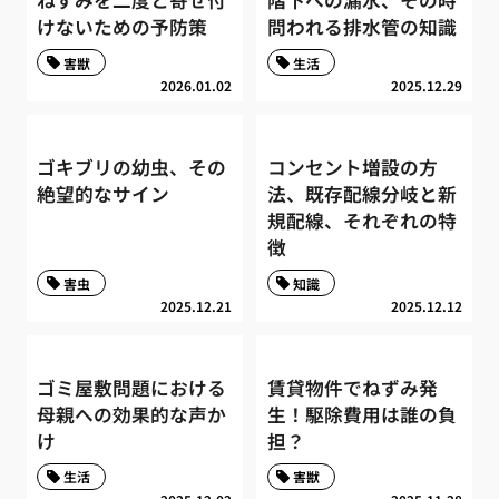
ねずみを二度と寄せ付
階下への漏水、その時
けないための予防策
問われる排水管の知識
害獣
生活
2026.01.02
2025.12.29
ゴキブリの幼虫、その
コンセント増設の方
絶望的なサイン
法、既存配線分岐と新
規配線、それぞれの特
徴
害虫
知識
2025.12.21
2025.12.12
ゴミ屋敷問題における
賃貸物件でねずみ発
母親への効果的な声か
生！駆除費用は誰の負
け
担？
生活
害獣