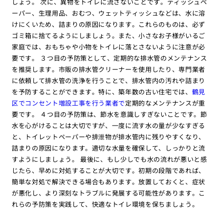
しょう。 次に、異物をトイレに流さないことです。ティッシュペ
ーパー、生理用品、おむつ、ウェットティッシュなどは、水に溶
けにくいため、詰まりの原因になります。これらのものは、必ず
ゴミ箱に捨てるようにしましょう。また、小さなお子様がいるご
家庭では、おもちゃや小物をトイレに落とさないように注意が必
要です。 ３つ目の予防策として、定期的な排水管のメンテナンス
を推奨します。市販の排水管クリーナーを使用したり、専門業者
に依頼して排水管の洗浄を行うことで、排水管内の汚れや詰まり
を予防することができます。特に、築年数の古い住宅では、
鶴見
区でコンセント増設工事を行う業者で
定期的なメンテナンスが重
要です。 ４つ目の予防策は、節水を意識しすぎないことです。節
水を心がけることは大切ですが、一度に流す水の量が少なすぎる
と、トイレットペーパーや排泄物が排水管内に残りやすくなり、
詰まりの原因になります。適切な水量を確保して、しっかりと流
すようにしましょう。 最後に、もし少しでも水の流れが悪いと感
じたら、早めに対処することが大切です。初期の段階であれば、
簡単な対処で解決できる場合もあります。放置しておくと、症状
が悪化し、より深刻なトラブルに発展する可能性があります。こ
れらの予防策を実践して、快適なトイレ環境を保ちましょう。