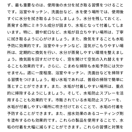
ず、最も重要なのは、使用後の水分を拭き取る習慣をつけること
です。浴室やキッチン、洗面台など、水を使う場所では、使用後
すぐに水分を拭き取るようにしましょう。水分を残しておくと、
蒸発する際にミネラル成分が固まり、水垢となって付着してしま
います。特に、鏡や蛇口など、水垢が目立ちやすい場所は、丁寧
に拭き取るように心がけましょう。また、換気をすることも水垢
予防に効果的です。浴室やキッチンなど、湿気がこもりやすい場
所は、定期的に換気を行い、水分が蒸発しやすい環境を整えまし
ょう。換気扇を回すだけでなく、窓を開けて空気の入れ替えをす
ることも効果的です。さらに、こまめな掃除も水垢予防には欠か
せません。週に一度程度、浴室やキッチン、洗面台などを掃除す
る習慣をつけましょう。軽い水垢であれば、普段の掃除で簡単に
落とすことができます。また、水垢が付着しやすい場所は、重点
的に掃除するようにしましょう。そして、水垢防止スプレーを活
用することも効果的です。市販されている水垢防止スプレーを、
水垢が付着しやすい場所に吹き付けておくことで、水垢の付着を
予防することができます。また、撥水効果のあるコーティング剤
を塗布するのも効果的です。これらの製品を使用することで、水
垢の付着を大幅に減らすことができます。これらの習慣と対策を